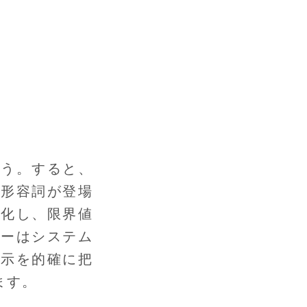
ょう。すると、
な形容詞が登場
量化し、限界値
ザーはシステム
指示を的確に把
ます。