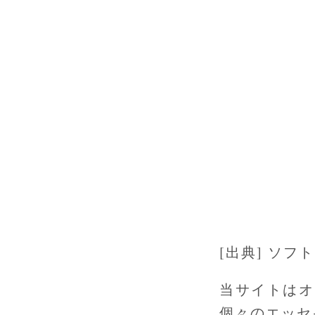
[出典] ソ
当サイトはオ
個々のエッセ