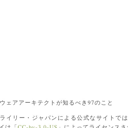
フトウェアアーキテクトが知るべき97のこと
ライリー・ジャパンによる公式なサイトで
イは「
CC-by-3.0-US
」によってライセンスさ